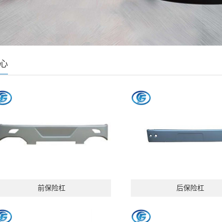
心
前保险杠
后保险杠