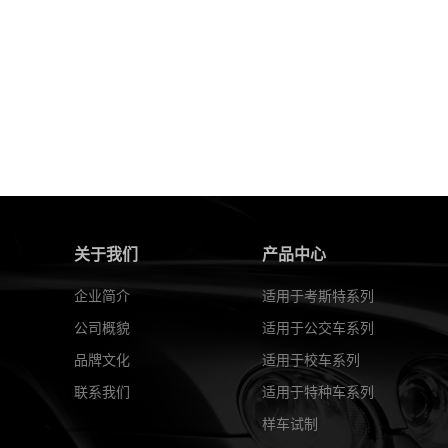
关于我们
产品中心
企业简介
适用于考斯特系列
公司概貌
适用于公交车系列
品牌文化
适用于校车系列
联系我们
适用于特种车系列
样车试制