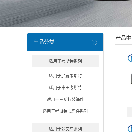
产品中
产品分类
适用于考斯特系列
适用于加宽考斯特
适用于丰田考斯特
适用于考斯特装饰件
适用于考斯特底盘件系列
适用于公交车系列