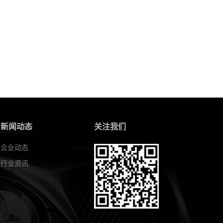
新闻动态
关注我们
企业动态
行业资讯