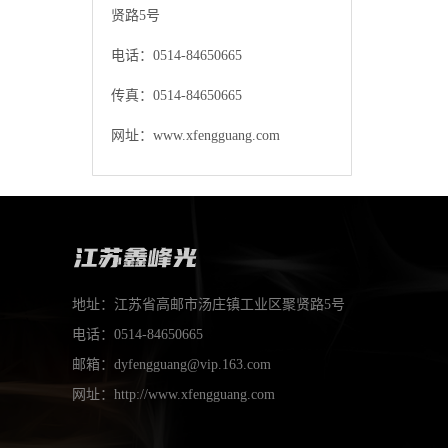
贤路5号
电话：0514-84650665
传真：0514-84650665
网址：www.xfengguang.com
地址：江苏省高邮市汤庄镇工业区聚贤路5号
电话：0514-84650665
邮箱：dyfengguang@vip.163.com
网址：http://www.xfengguang.com