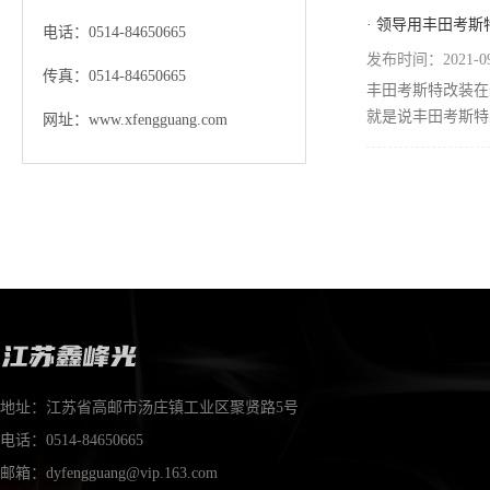
· 领导用丰田考斯
电话：0514-84650665
发布时间：2021-09
传真：0514-84650665
丰田考斯特改装在
就是说丰田考斯特
网址：www.xfengguang.com
地址：江苏省高邮市汤庄镇工业区聚贤路5号
电话：0514-84650665
邮箱：dyfengguang@vip.163.com