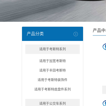
产品中
产品分类
适用于考斯特系列
适用于加宽考斯特
适用于丰田考斯特
适用于考斯特装饰件
适用于考斯特底盘件系列
适用于公交车系列