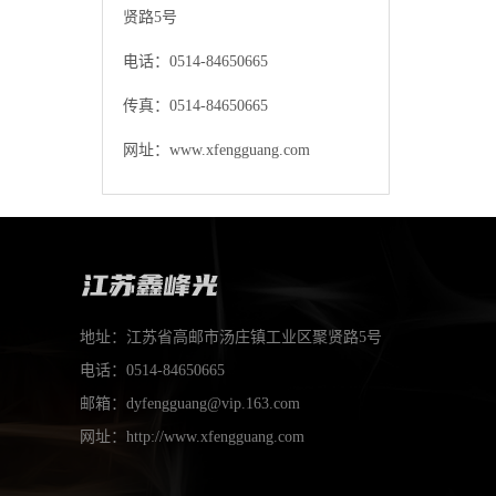
贤路5号
电话：0514-84650665
传真：0514-84650665
网址：www.xfengguang.com
地址：江苏省高邮市汤庄镇工业区聚贤路5号
电话：0514-84650665
邮箱：dyfengguang@vip.163.com
网址：http://www.xfengguang.com