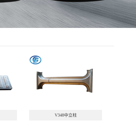
V348中立柱