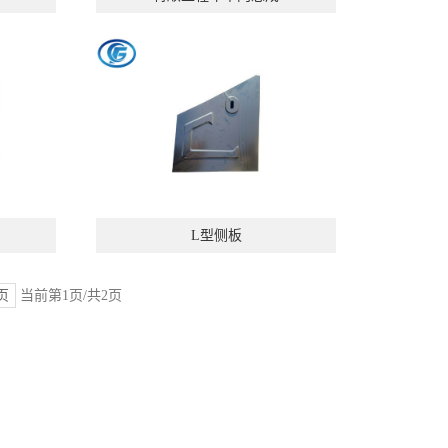
L型侧板
页
当前第1页/共2页