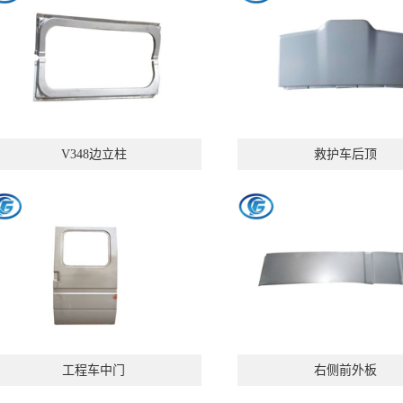
V348边立柱
救护车后顶
工程车中门
右侧前外板