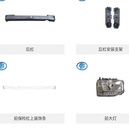
后杠
后杠安装支架
前保险杠上装饰条
前大灯