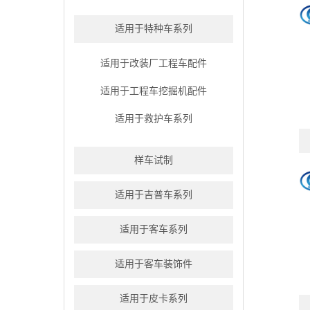
适用于特种车系列
适用于改装厂工程车配件
适用于工程车挖掘机配件
适用于救护车系列
样车试制
适用于吉普车系列
适用于客车系列
适用于客车装饰件
适用于皮卡系列