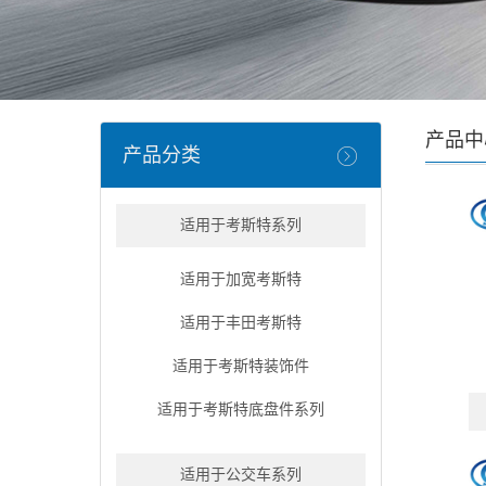
产品中
产品分类
适用于考斯特系列
适用于加宽考斯特
适用于丰田考斯特
适用于考斯特装饰件
适用于考斯特底盘件系列
适用于公交车系列