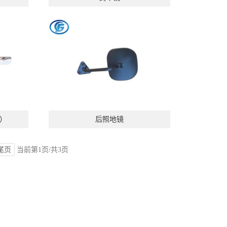
）
后照地镜
尾页
当前第1页/共3页