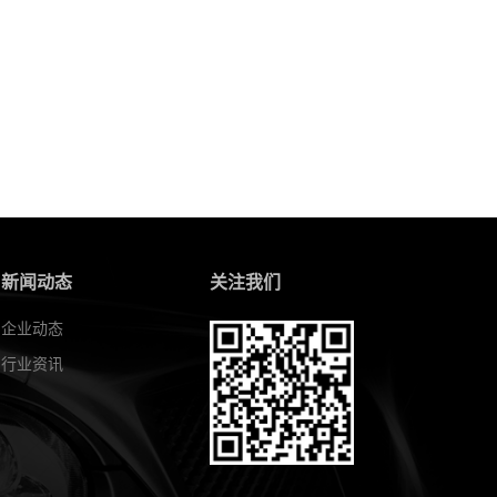
新闻动态
关注我们
企业动态
行业资讯