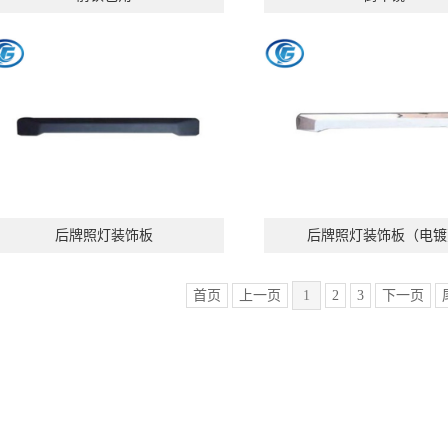
后牌照灯装饰板
后牌照灯装饰板（电镀
首页
上一页
1
2
3
下一页