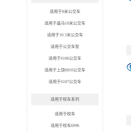
适用于8米公交车
适用于晶马10米公交车
适用于10.5米公交车
适用于公交车型
适用于6106公交车
适用于上饶6810公交车
适用于6107公交车
适用于校车系列
适用于校车
适用于校车6996