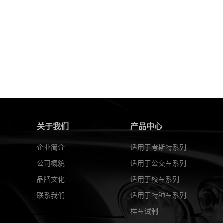
关于我们
产品中心
企业简介
适用于考斯特系列
公司概貌
适用于公交车系列
品牌文化
适用于校车系列
联系我们
适用于特种车系列
样车试制