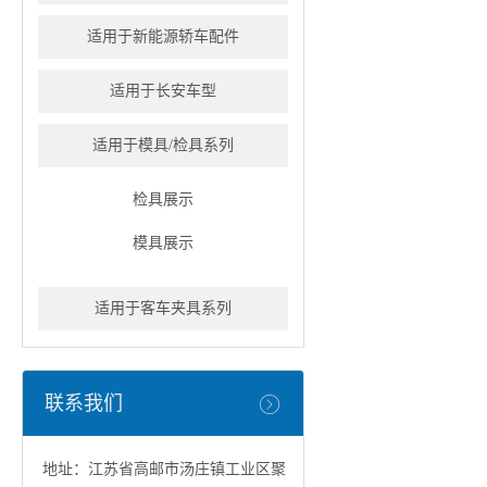
适用于新能源轿车配件
适用于长安车型
适用于模具/检具系列
检具展示
模具展示
适用于客车夹具系列
联系我们
地址：江苏省高邮市汤庄镇工业区聚