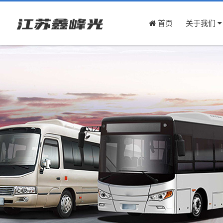
首页
关于我们