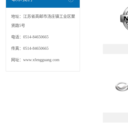
地址：江苏省高邮市汤庄镇工业区聚
贤路5号
电话：0514-84650665
传真：0514-84650665
网址：www.xfengguang.com