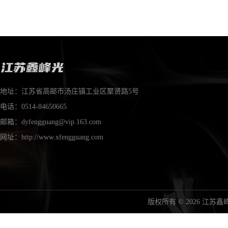
地址：江苏省高邮市汤庄镇工业区聚贤路5号
电话：0514-84650665
邮箱：dyfengguang@vip.163.com
网址：http://www.xfengguang.com
版权所有 © 2026 江