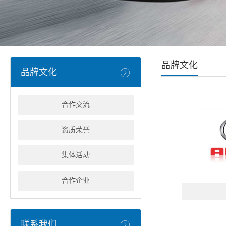
品牌文化
品牌文化
合作交流
资质荣誉
集体活动
合作企业
联系我们