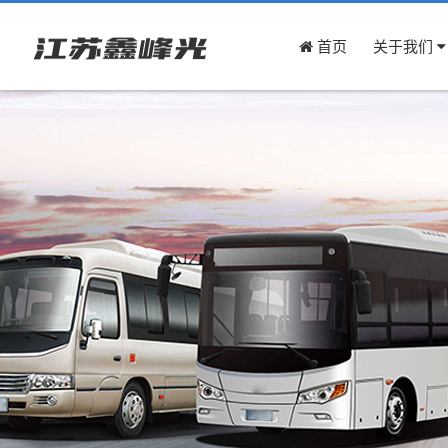
首页
关于我们