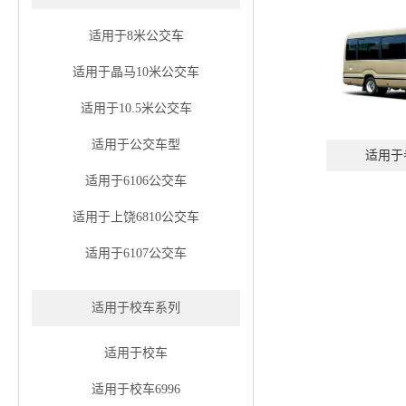
适用于8米公交车
适用于晶马10米公交车
适用于10.5米公交车
适用于公交车型
适用于
适用于6106公交车
适用于上饶6810公交车
适用于6107公交车
适用于校车系列
适用于校车
适用于校车6996