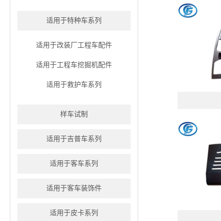
适用于特种车系列
适用于改装厂工程车配件
适用于工程车挖掘机配件
适用于救护车系列
样车试制
适用于吉普车系列
适用于客车系列
适用于客车装饰件
适用于皮卡系列