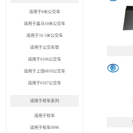
适用于8米公交车
适用于晶马10米公交车
适用于10.5米公交车
适用于公交车型
适用于6106公交车
适用于上饶6810公交车
适用于6107公交车
适用于校车系列
适用于校车
适用于校车6996