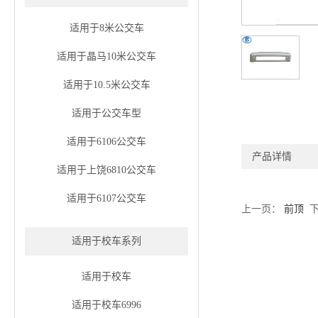
适用于8米公交车
适用于晶马10米公交车
适用于10.5米公交车
适用于公交车型
适用于6106公交车
产品详情
适用于上饶6810公交车
适用于6107公交车
上一页：
前顶
下
适用于校车系列
适用于校车
适用于校车6996