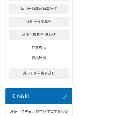
适用于新能源轿车配件
适用于长安车型
适用于模具/检具系列
检具展示
模具展示
适用于客车夹具系列
联系我们
地址：江苏省高邮市汤庄镇工业区聚