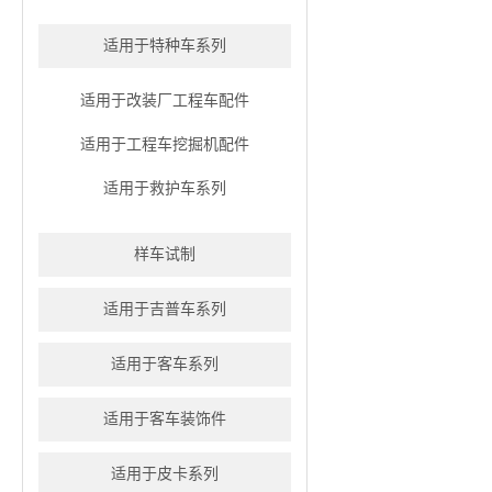
适用于特种车系列
适用于改装厂工程车配件
适用于工程车挖掘机配件
适用于救护车系列
样车试制
适用于吉普车系列
适用于客车系列
适用于客车装饰件
适用于皮卡系列