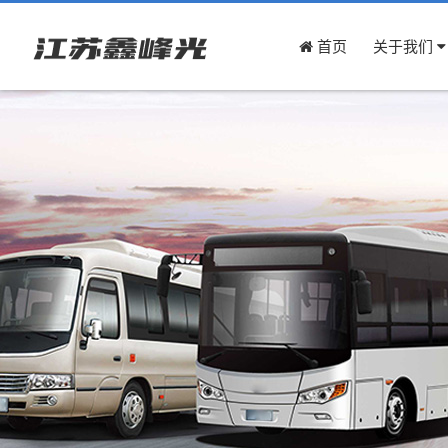
首页
关于我们