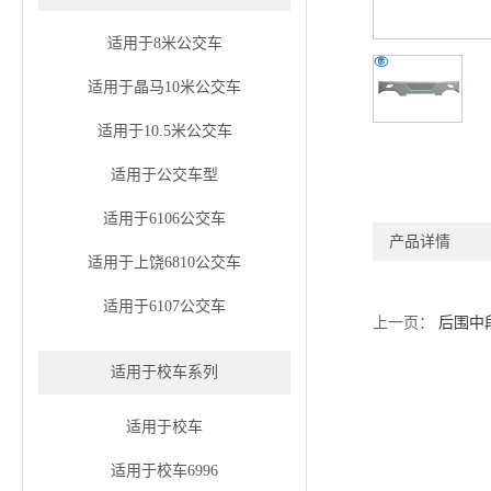
适用于8米公交车
适用于晶马10米公交车
适用于10.5米公交车
适用于公交车型
适用于6106公交车
产品详情
适用于上饶6810公交车
适用于6107公交车
上一页：
后围中
适用于校车系列
适用于校车
适用于校车6996