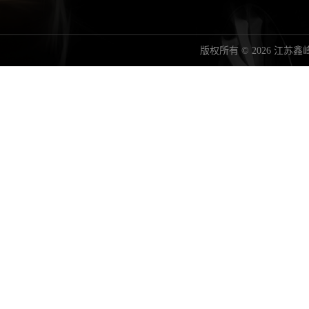
版权所有 © 2026 江