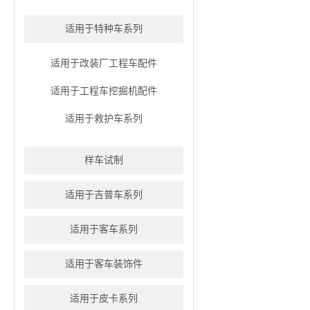
适用于特种车系列
适用于改装厂工程车配件
适用于工程车挖掘机配件
适用于救护车系列
样车试制
适用于吉普车系列
适用于客车系列
适用于客车装饰件
适用于皮卡系列