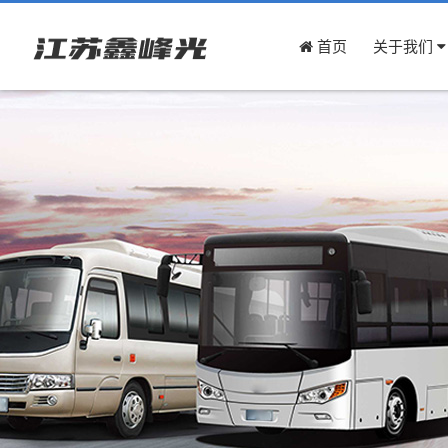
首页
关于我们