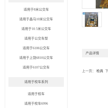
适用于8米公交车
适用于晶马10米公交车
适用于10.5米公交车
适用于公交车型
适用于6106公交车
产品详情
适用于上饶6810公交车
适用于6107公交车
上一页：
检具
下
适用于校车系列
适用于校车
适用于校车6996