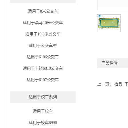
适用于8米公交车
适用于晶马10米公交车
适用于10.5米公交车
适用于公交车型
适用于6106公交车
产品详情
适用于上饶6810公交车
适用于6107公交车
上一页：
检具
下
适用于校车系列
适用于校车
适用于校车6996